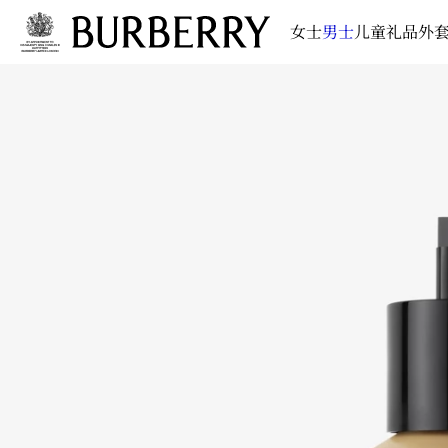
女士
男士
儿童
礼品
外套
跳转至主目录
跳转至页脚