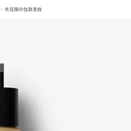
 · 夹克
围巾
包款
美妆