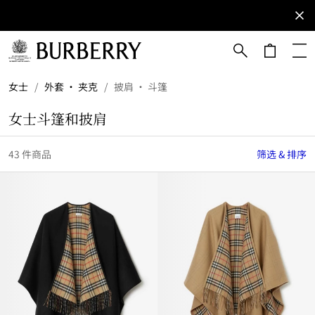
立即订阅
订阅获取
Burberry
品牌资
讯。
跳转至主目录
跳转至页脚
女士
/
外套 · 夹克
/
披肩 · 斗篷
女士斗篷和披肩
43 件商品
筛选 & 排序