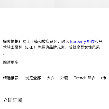
探索博柏利女士斗篷和披肩系列，融入 
Burberry 格纹
和马
术骑士徽标（EKD）等经典品牌元素，成就摩登女性风采。

阅读更多
精选推荐:
浏览全部
大衣
外套
Trench 风衣
绗缝
立即订阅