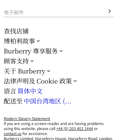
电子邮件
查找店铺
博柏利故事
Burberry 尊享服务
顾客支持
关于 Burberry
法律声明及 Cookie 政策
语言
简体中文
配送至
中国台湾地区 (TWD)
Modern Slavery Statement
If you are using a screen-reader and are having problems
using this website, please call
+44 (0) 203 402 1444
or
contact us
for assistance.
Burberry Limited, Horseferry House, Horseferry Road, London,