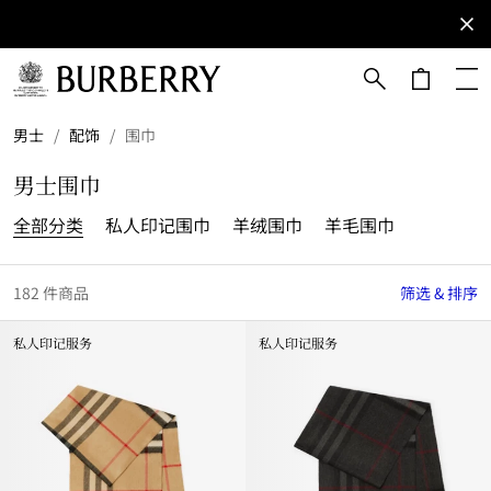
立即订阅
订阅获取
Burberry
品牌资
讯。
跳转至主目录
跳转至页脚
男士
/
配饰
/
围巾
男士围巾
全部分类
私人印记围巾
羊绒围巾
羊毛围巾
182 件商品
筛选 & 排序
私人印记服务
私人印记服务