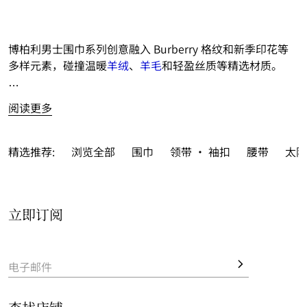
博柏利男士围巾系列创意融入 Burberry 格纹和新季印花等
多样元素，碰撞温暖
羊绒
、
羊毛
和轻盈丝质等精选材质。
呈献典藏米色、湖泊绿和骑士蓝等经典或新季配色。
阅读更多
可作为精美
礼品
，免费尊享
私人印记服务
，为所选精品添加
至多 3 枚姓名缩写字母，缔造个人专属风范。

精选推荐:
浏览全部
围巾
领带 · 袖扣
腰带
太阳
立即订阅
电子邮件