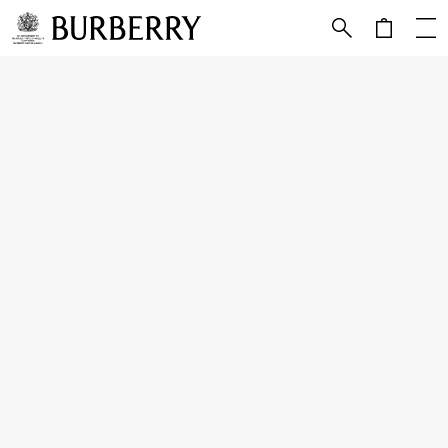
跳转至主目录
跳转至页脚