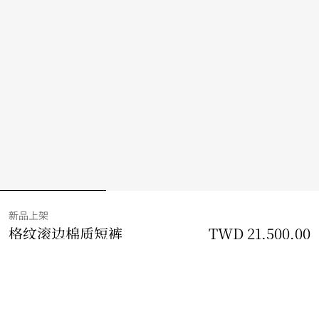
新品上架
格纹滚边棉质短裤
价格 TWD 21,500.00
TWD 21,500.00
新品上架
黑色
2 款颜色
选择尺码: