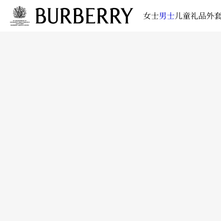
女士
男士
儿童
礼品
外套
跳转至主目录
跳转至页脚