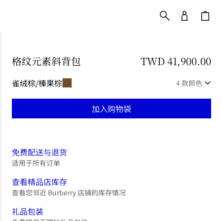
格纹元素斜背包
价格 TWD 41,900.00
TWD 41,900.00
雀绒棕/榛果棕
4 款颜色
加入购物袋
免费配送与退货
适用于所有订单
查看精品店库存
查看您邻近 Burberry 店铺的库存情况
礼品包装