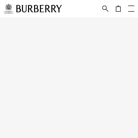
跳转至主目录
跳转至页脚