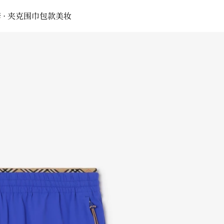
 · 夹克
围巾
包款
美妆