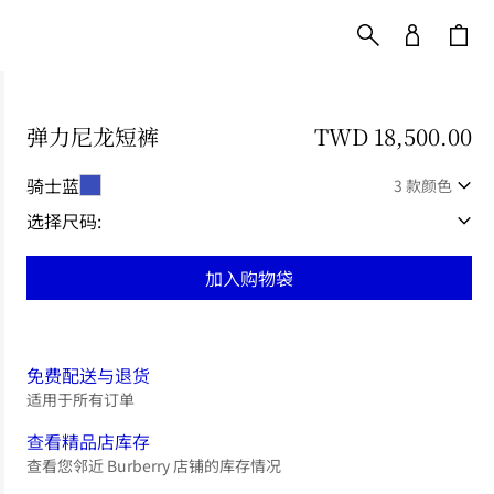
弹力尼龙短裤
价格 TWD 18,500.00
TWD 18,500.00
骑士蓝
3 款颜色
选择尺码:
加入购物袋
免费配送与退货
适用于所有订单
查看精品店库存
查看您邻近 Burberry 店铺的库存情况