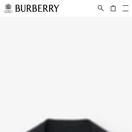
跳转至主目录
跳转至页脚