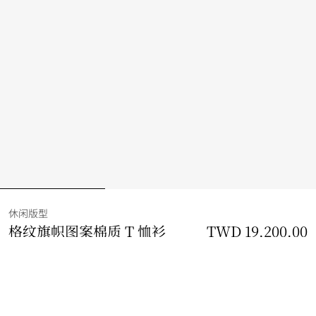
休闲版型
格纹旗帜图案棉质 T 恤衫
价格 TWD 19,200.00
TWD 19,200.00
休
黑色
4 款颜色
选择尺码: