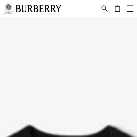
跳转至主目录
跳转至页脚