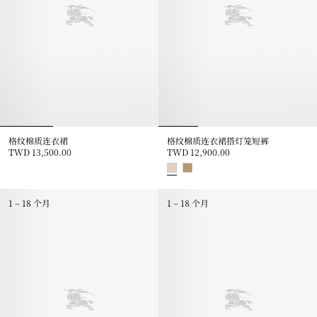
格纹棉质连衣裙
格纹棉质连衣裙搭灯笼短裤
TWD 13,500.00
TWD 12,900.00
格纹棉质连衣裙, TWD 13,500.00
格纹棉质连衣裙搭灯笼短裤, TWD 12
1 – 18 个月
1 – 18 个月