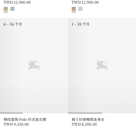
TWD 12,900.00
TWD 12,900.00
格纹棉质连身衣, TWD 12,900.00
格纹棉质连身衣, TWD 12,900.00
6 – 36 个月
1 – 18 个月
格纹装饰 Polo 衫式连衣裙
骑士印章棉质连身衣
TWD 9,350.00
TWD 8,200.00
格纹装饰 Polo 衫式连衣裙, TWD 9,350.00
骑士印章棉质连身衣, TWD 8,200.