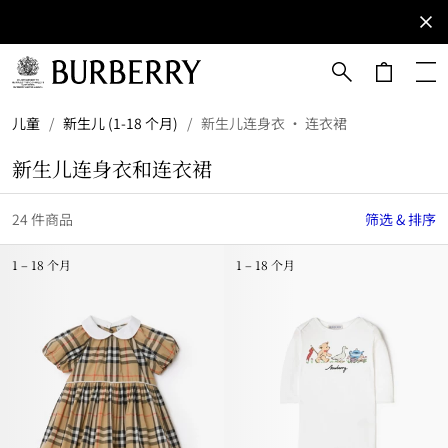
立即订阅
订阅获取
Burberry
品牌资
讯。
跳转至主目录
跳转至页脚
儿童
/
新生儿 (1-18 个月)
/
新生儿连身衣 · 连衣裙
新生儿连身衣和连衣裙
24 件商品
筛选 & 排序
1 – 18 个月
1 – 18 个月