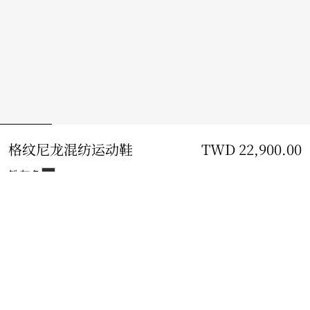
格纹尼龙混纺运动鞋
价格 TWD 22,900.00
TWD 22,900.00
铁灰色
选择尺码:
选择尺码
免费配送与退货
适用于所有订单