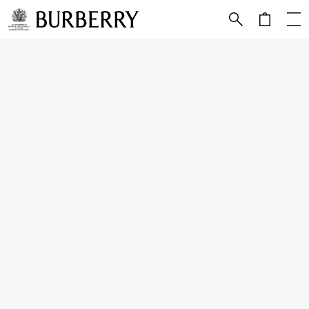
跳转至主目录
跳转至页脚