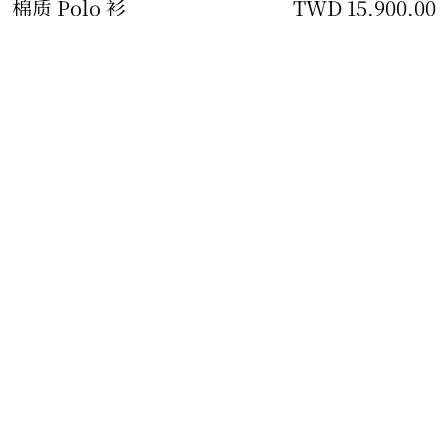
棉质 Polo 衫
价格 TWD 15,900.00
TWD 15,900.00
私人印记服务
牛仔蓝
28 款颜色
免费私人印记
添加
选择尺码:
选择尺码
免费私人印记服务
添加至多 3 枚姓名首字母标识
免费配送与退货
适用于所有订单
查看精品店库存
查看您邻近 Burberry 店铺的库存情况