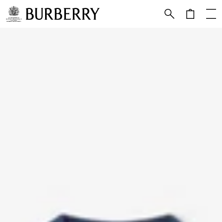
跳转至主目录
跳转至页脚