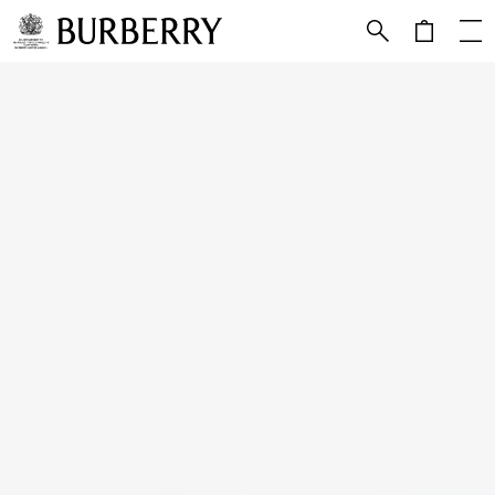
跳转至主目录
跳转至页脚