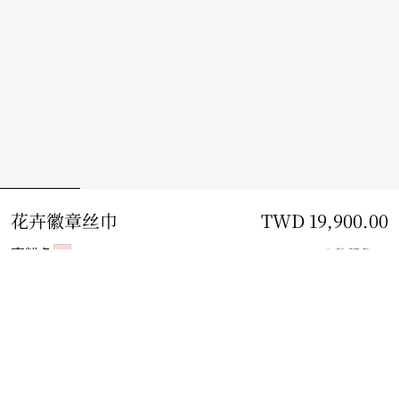
花卉徽章丝巾
价格 TWD 19,900.00
TWD 19,900.00
蜜粉色
2 款颜色
加入购物袋
免费配送与退货
适用于所有订单