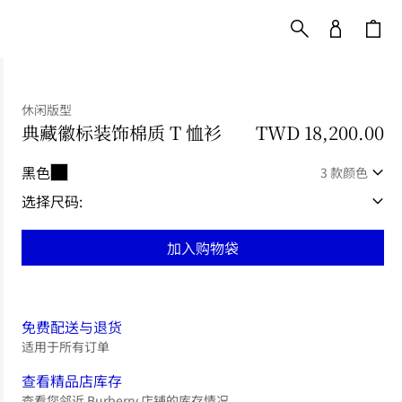
休闲版型
典藏徽标装饰棉质 T 恤衫
价格 TWD 18,200.00
TWD 18,200.00
黑色
3 款颜色
选择尺码:
加入购物袋
免费配送与退货
适用于所有订单
查看精品店库存
查看您邻近 Burberry 店铺的库存情况