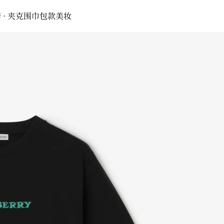
 · 夹克
围巾
包款
美妆