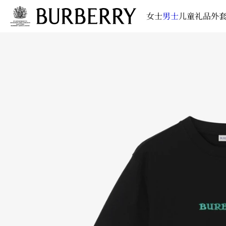
女士
男士
儿童
礼品
外套
跳转至主目录
跳转至页脚