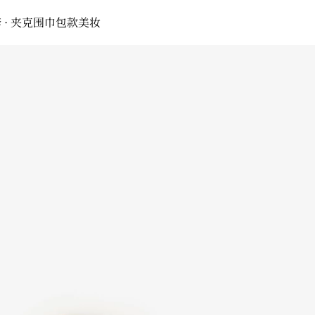
 · 夹克
围巾
包款
美妆