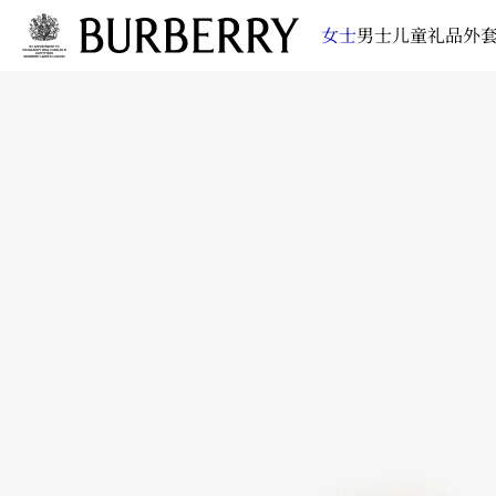
女士
男士
儿童
礼品
外套
跳转至主目录
跳转至页脚