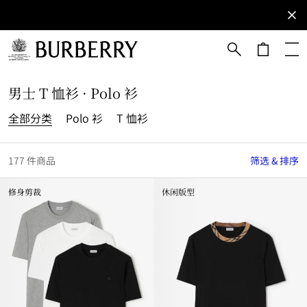
立即订阅
订阅获取
Burberry
品牌资
讯。
跳转至主目录
跳转至页脚
男士 T 恤衫 · Polo 衫
全部分类
Polo 衫
T 恤衫
177 件商品
筛选 & 排序
修身剪裁
休闲版型