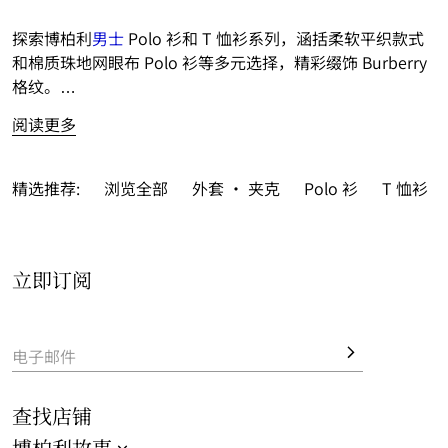
探索博柏利
男士
 Polo 衫和 T 恤衫系列，涵括柔软平织款式
和棉质珠地网眼布 Polo 衫等多元选择，精彩缀饰 Burberry 
格纹。
阅读更多
全新 T 恤衫和长袖上衣缤纷亮相，巧搭品牌徽标和新意印
花。
精选推荐:
浏览全部
外套 · 夹克
Polo 衫
T 恤衫
多姿 Polo 衫和 T 恤衫风采致敬品牌典藏历史，以经典元素
装点休闲设计，亦为修身款式推出标志性 Burberry 格纹之
选。
立即订阅
新季精品融入鲜尚条纹和格纹元素，成就雅仕格调典范。
电子邮件
查找店铺
博柏利故事