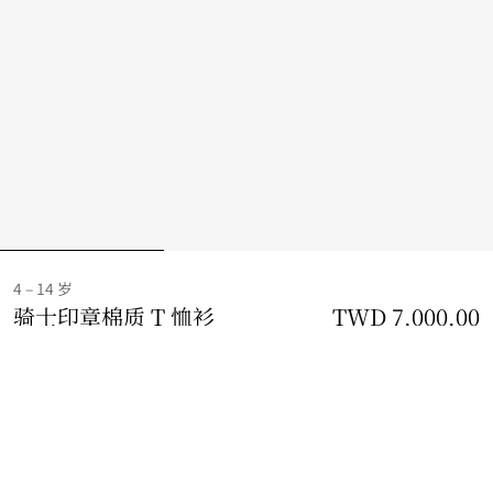
4 – 14 岁
骑士印章棉质 T 恤衫
价格 TWD 7,000.00
TWD 7,000.00
4 – 14 
柔雾蓝
2 款颜色
选择尺码:
选择尺码