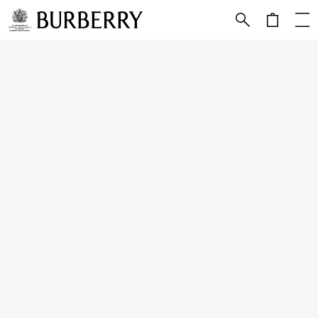
跳转至主目录
跳转至页脚