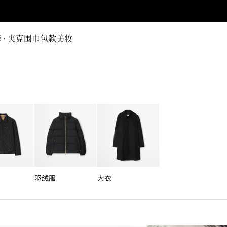
 · 夹克
围巾
包款
美妆
羽绒服
大衣