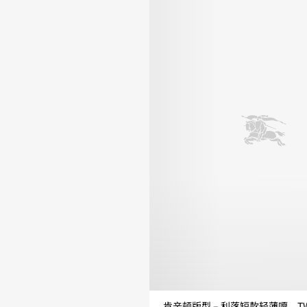
肯辛顿版型 – 利落短款轻薄嘎巴甸 Trench 风衣
T