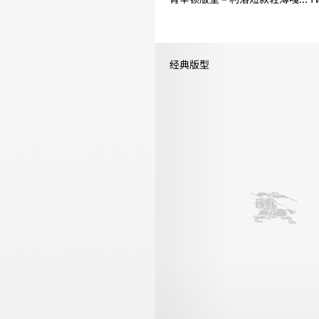
肯辛顿版型 – 利落短款轻薄嘎巴甸 Tre
经典版型