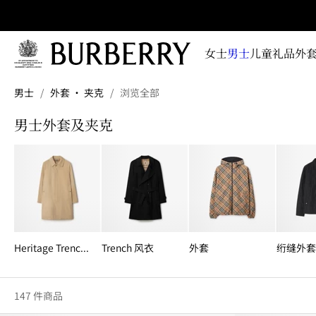
立即订阅
即时
掌握
女士
男士
儿童
礼品
外套
品牌
全新
跳转至主目录
跳转至页脚
系
男士
/
外套 · 夹克
/
浏览全部
列、
广告
男士外套及夹克
大片
及设
计故
事资
讯
Heritage Trench 风衣
Trench 风衣
外套
绗缝外套
147 件商品