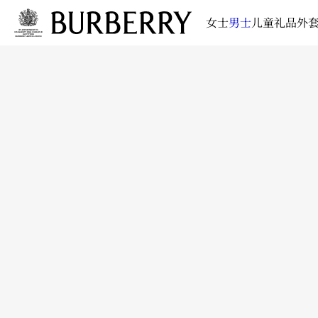
女士
男士
儿童
礼品
外套
跳转至主目录
跳转至页脚