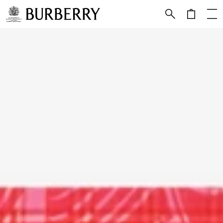
跳转至主目录
跳转至页脚