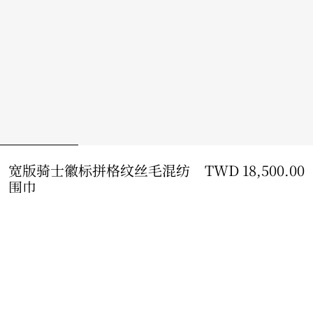
宽版骑士徽标拼格纹丝毛混纺
TWD 18,500.00
围巾
价格 TWD 18,500.00
釉光粉
9 款颜色
到货时通知我
如果商品恢复库存
通知我
或
查看精品店库存
。